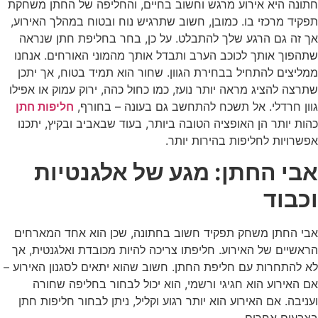
חתונה היא אירוע מרגש וחשוב בחיים, והחליפה של החתן משחקת
תפקיד מרכזי בו. כמובן, חשוב שתרגיש נוח ובטוח במהלך האירוע,
אך זה גם הרגע שלך להתבלט. על כן, בחר בחליפת חתן שנראה
שתהפוך אותך לכוכב הערב ותבדל אותך מהמוני האורחים. אנחנו
ממליצים להתחיל בבחירת הגוון. שחור הוא תמיד בטוח, אך יתכן
שתרצה להציג מראה יותר נועז, כמו כחול כהה, ירוק עמוק או אפילו
גוון חרדלי. אל תשכח להתחשב גם בעונה – בחורף,
חליפות חתן
כהות יותר הן האופציה הטובה ביותר, בעוד שבאביב ובקיץ, יתכנו
אפשרויות לחליפות בהירות יותר.
אבי החתן: מגע של אלגנטיות
וכבוד
אבי החתן משחק תפקיד חשוב בחתונה, שכן הוא אחד המארחים
הראשיים של האירוע. חליפתו צריכה להיות מכובדת ואלגנטית, אך
לא להתחרות עם חליפת החתן. חשוב שהוא יתאים לסגנון האירוע –
אם האירוע הוא חגיגי ורשמי, הוא יכול לבחור בחליפה שחורה
ועניבה. אם האירוע הוא יותר רגוע וקליל, ניתן לבחור חליפות חתן