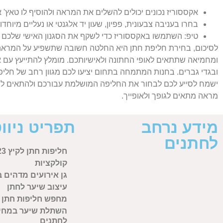
אקססוריז נכונים יכולים להשלים את המראה ולהוסיף לו טאץ' א
בחרו בעניבה צבעונית, פפיון, שעון יד אלגנטי או נעליים מיוחדו
טיפ: השתמשו באקססוריז כדי לשקף את הסגנון האישי שלכם 
לסיכום, בחירת חליפת חתן היא החלטה חשובה שתשפיע על המראה ש
ומחמיאה שתתאים לאופי החתונה ולאישיותכם. מומלץ להתייעץ עם 
ובגדי גברים. בחנות המתמחה בתחום יציעו לכם מגוון רחב של חליפו
ישמח לסייע לכם לבחור את החליפה המושלמת עבורכם ולהתאים לה 
מראה מתאים לגופך ולאופייך.
מידע נרחב
תפריט ניוו
לחתנים
חליפות חתן לקיץ 2023: הטרנדים
קולקציות
גן אירועים מדהים ב
עיצוב שיער לחתן
מחפש חליפות חתן
השתלת שיער במחיר
לחתנים