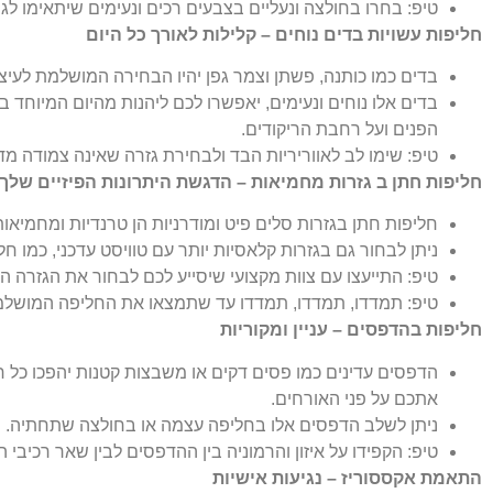
טיפ: בחרו בחולצה ונעליים בצבעים רכים ונעימים שיתאימו לגו
חליפות עשויות
בדים נוחים – קלילות לאורך כל היום
בדים כמו כותנה, פשתן וצמר גפן יהיו הבחירה המושלמת לעיצ
בדים אלו נוחים ונעימים, יאפשרו לכם ליהנות מהיום המיוחד ב
הפנים ועל רחבת הריקודים.
טיפ: שימו לב לאווריריות הבד ולבחירת גזרה שאינה צמודה מדי
חליפות חתן ב
גזרות מחמיאות – הדגשת היתרונות הפיזיים שלך
חליפות חתן בגזרות סלים פיט ומודרניות הן טרנדיות ומחמיאו
ניתן לבחור גם בגזרות קלאסיות יותר עם טוויסט עדכני, כמו חלי
טיפ: התייעצו עם צוות מקצועי שיסייע לכם לבחור את הגזרה 
טיפ: תמדדו, תמדדו, תמדדו עד שתמצאו את החליפה המושלמ
חליפות בהדפסים – עניין ומקוריות
הדפסים עדינים כמו פסים דקים או משבצות קטנות יהפכו כל 
אתכם על פני האורחים.
ניתן לשלב הדפסים אלו בחליפה עצמה או בחולצה שתחתיה.
טיפ: הקפידו על איזון והרמוניה בין ההדפסים לבין שאר רכיבי 
התאמת אקססוריז – נגיעות אישיות