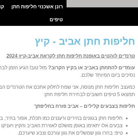
רונן אשכנזי חליפות חתן
קו
טיפים
חליפות חתן אביב - קיץ
טרנדים לוהטים באופנת חליפות חתן לקראת אביב-קיץ 2024
עומדים להתחתן באביב או בקיץ הקרוב
?
מזל טוב! הגיע הזמן לב
נסיכים ביום המיוחד שלכם.
כמעצב חליפות חתן מנוסה, אני שמח לחלוק אתכם את הטרנדים הב
תמצאו 5 טיפים חשובים לבחירת חליפת חתן:
חליפות בצבעים קלילים – אביב פורח בחליפתך
חליפות חתן בגוונים בהירים ורעננים כמו תכלת, אפור בהיר, בז'
צבעים אלו יתאימו באופן מושלם לאווירת האביב והקיץ ויעניקו 
טיפ: בחרו גוון שמשלים את גוון עורכם וצבע שיערכם.