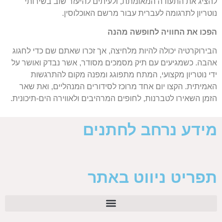
להציג את התעודה המאומתת, ולעיתים להיעזר שוב בשירותי
נוטריון לתרגומה לעברית עבור מרשם האוכלוסין.
הפכו את החוויה לחופשה מהנה
הבירוקרטיה יכולה להיות מלחיצה, אך זכרו שאתם שם כדי לחגוג
אהבה. כשמגיעים עם תיק מסמכים מסודר, אשר נבדק ואושר על
ידי נוטריון מקצועי, המתח מתפוגג ומפנה מקום להתרגשות
האמיתית. הקצו יום אחד מרוכז לסידורים המנהליים, ואת שאר
הזמן השאירו לטברנות, לחופים המרהיבים ולאווירה הים-תיכונית.
מידע נרחב לחתנים
תפריט ניווט באתר
חליפות חתן לקיץ 2023: הטרנדים