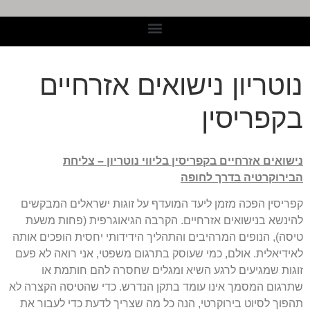
חליפות עסקים לשנת 2022
נוטריון נישואים אזרחיים
בקפריסין
נישואים אזרחיים בקפריסין בליווי נוטריון – צליחת
הבירוקרטיה בדרך לחופה
קפריסין הפכה מזמן ליעד המועדף על זוגות ישראלים המבקשים
להינשא בנישואים אזרחיים. הקרבה הגיאוגרפית (פחות משעת
טיסה), הנופים המרהיבים והתהליך הידידותי יחסית הופכים אותה
לאידיאלית. אולם, כמי שעוסק בתרגום משפטי, אני רואה לא פעם
זוגות שמגיעים לרגע השיא ומגלים שחסרה להם חותמת או
שתרגום המסמך אינו עומד בתקן הנדרש. כדי שהטיסה הקצרה לא
תהפוך לסיוט בירוקרטי, הנה כל מה שצריך לדעת כדי לעבור את