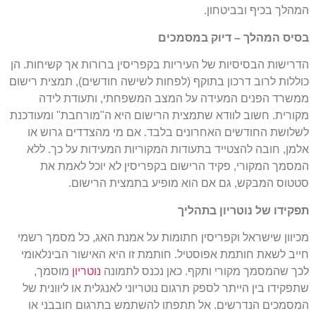
המהלך בכיף ובביטחון.
בסיס המהלך – דיוק במסמכים
הדרישות הבסיסיות של העיריות בקפריסין ברורות אך קשיחות. הן
כוללות לרוב דרכון בתוקף (לפחות לשישה חודשים), תמצית רישום
ממשרד הפנים המעידה על המצב המשפחתי, ותעודת לידה
מקורית. חשוב לוודא שתמצית הרישום היא ה"מורחבת" ומעודכנת
לשלושת החודשים האחרונים בלבד. אם מי מהצדדים גרוש או
אלמן, חובה להצטייד בתעודות המקוריות המעידות על כך. ללא
המסמך המקורי, פקיד הרישום בקפריסין לא יוכל לאמת את
סטטוס המבקש, גם אם הוא מופיע בתמצית הרישום.
תפקידו של נוטריון בתהליך
מכיוון שישראל וקפריסין חתומות על אמנת האג, כל מסמך רשמי
חייב לשאת חותמת אפוסטיל. חותמת זו היא האישור הבינלאומי
לכך שהמסמך מקורי ותקף. כאן נכנס לתמונה
נוטריון
מוסמך,
שתפקידו בין הייתר לספק תרגום נוטריוני לאנגלית או ליוונית של
המסמכים הנדרשים. אל תתפתו להשתמש בתרגום חובבני או