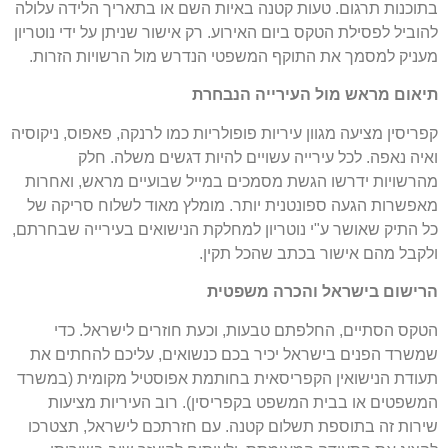
בתוכנות תרגום. טעות קטנה באיות השם או בתאריך הלידה עלולה
להוביל לפסילת הטקס ביום האירוע. רק אישור שניתן על ידי נוטריון
מעניק למסמך את התוקף המשפטי הנדרש מול הרשויות הזרות.
תיאום מראש מול העירייה הנבחרת
קפריסין מציעה מגוון עיריות פופולריות כמו לרנקה, פאפוס, ניקוסיה
ואיה נאפה. לכל עירייה עשויים להיות דגשים משלה. חלק
מהרשויות ידרשו הגשת מסמכים במייל שבועיים מראש, ואחרות
מאפשרות הגעה ספונטנית יותר. מומלץ מאוד לשלוח סריקה של
כל התיק שאושר ע"י נוטריון למחלקת הנישואים בעירייה שבחרתם,
ולקבל מהם אישור בכתב שהכל תקין.
הרישום בישראל והכרה משפטית
הטקס הסתיים, החלפתם טבעות, וכעת חוזרים לישראל. כדי
שמשרד הפנים בישראל יכיר בכם כנשואים, עליכם להחתים את
תעודת הנישואין הקפריסאית בחותמת אפוסטיל מקומית (במשרד
המשפטים או בבית המשפט בקפריסין). רוב העיריות מציעות
שירות זה בתוספת תשלום קטנה. עם חזרתכם לישראל, תצטרכו